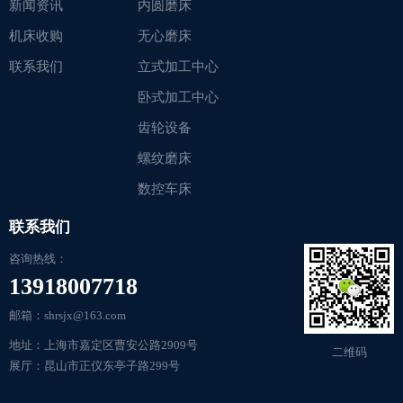
新闻资讯
内圆磨床
机床收购
无心磨床
联系我们
立式加工中心
卧式加工中心
齿轮设备
螺纹磨床
数控车床
联系我们
咨询热线：
13918007718
邮箱：shrsjx@163.com
地址：上海市嘉定区曹安公路2909号
二维码
展厅：昆山市正仪东亭子路299号