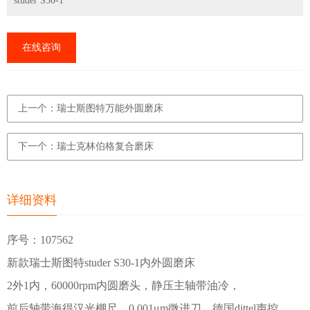
studer S30-1
在线咨询
上一个：瑞士斯图特万能外圆磨床
下一个：瑞士克林伯格复合磨床
详细资料
序号：107562
新款瑞士斯图特studer S30-1内外圆磨床
2外1内，60000rpm内圆磨头，静压主轴带油冷，
前后轴带海得汉光棚尺，0.001μm微进刀，德国dittel声控