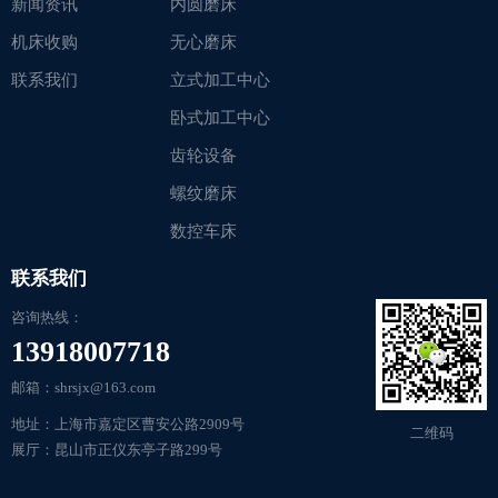
新闻资讯
内圆磨床
机床收购
无心磨床
联系我们
立式加工中心
卧式加工中心
齿轮设备
螺纹磨床
数控车床
联系我们
咨询热线：
13918007718
邮箱：shrsjx@163.com
地址：上海市嘉定区曹安公路2909号
二维码
展厅：昆山市正仪东亭子路299号