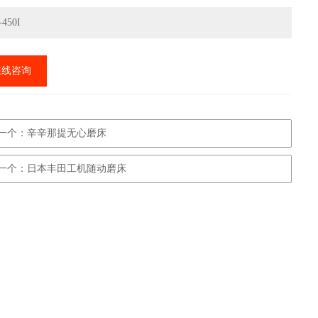
450I
在线咨询
一个：辛辛那提无心磨床
一个：日本丰田工机随动磨床