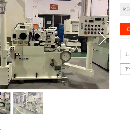
MD-
上
下
料