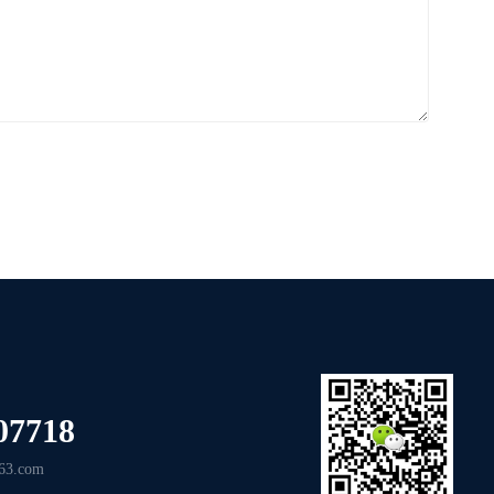
07718
3.com