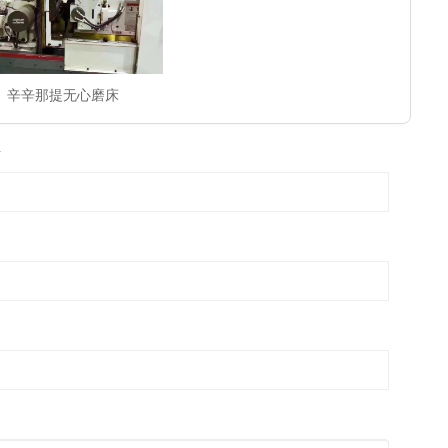
辛辛那提无心磨床
话