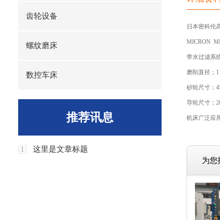
齿轮设备
日本密科伦
MICRON MD
螺纹磨床
带水过滤系
磨削直径；1
数控车床
砂轮尺寸；455
导轮尺寸；280
推荐讯息
机床广泛应
这里是文章标题
1
为您