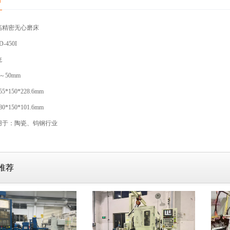
高精密无心磨床
-450I
统
～50mm
*150*228.6mm
*150*101.6mm
用于：陶瓷、钨钢行业
推荐